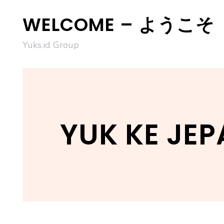
Skip
WELCOME – ようこそ
to
content
Yuks.id Group
YUK KE JEP