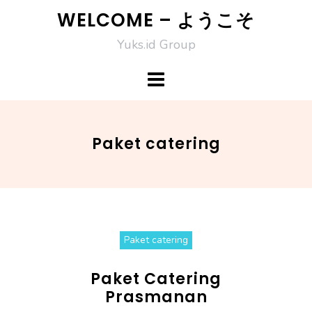
Skip
WELCOME – ようこそ
to
Yuks.id Group
content
Paket catering
Paket catering
Paket Catering
Prasmanan