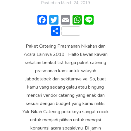
Posted on
March 24, 2019
F
T
E
W
Li
ac
w
m
h
n
S
e
itt
ai
at
e
h
b
er
l
s
Paket Catering Prasmanan Nikahan dan
ar
o
A
Acara Lainnya 2019 Hallo kawan kawan
e
sekalian berikut list harga paket catering
ok
p
prasmanan kami untuk wilayah
p
Jabodetabek dan sekitarnya ya. So, buat
kamu yang sedang galau atau bingung
mencari vendor catering yang enak dan
sesuai dengan budget yang kamu miliki.
Yuk Nikah Catering pokoknya sangat cocok
untuk menjadi pilihan untuk mengisi
konsumsi acara spesialmu. Di jamin