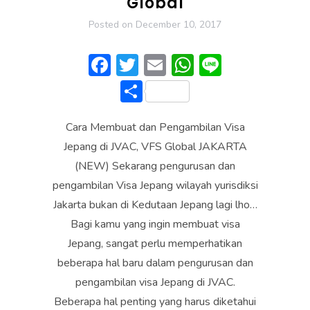
Global
Posted on
December 10, 2017
F
T
E
W
Li
ac
w
m
h
n
S
e
itt
ai
at
e
h
b
er
l
s
Cara Membuat dan Pengambilan Visa
ar
o
A
Jepang di JVAC, VFS Global JAKARTA
e
(NEW) Sekarang pengurusan dan
ok
p
pengambilan Visa Jepang wilayah yurisdiksi
p
Jakarta bukan di Kedutaan Jepang lagi lho…
Bagi kamu yang ingin membuat visa
Jepang, sangat perlu memperhatikan
beberapa hal baru dalam pengurusan dan
pengambilan visa Jepang di JVAC.
Beberapa hal penting yang harus diketahui