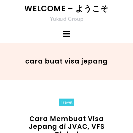
Skip
WELCOME – ようこそ
to
Yuks.id Group
content
cara buat visa jepang
Travel
Cara Membuat Visa
Jepang di JVAC, VFS