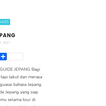
VICES
EPANG
, 2017
Li
S
n
h
UIDE JEPANG Bagi
e
ar
 tapi takut dan merasa
e
nguasai bahasa Jepang.
de Jepang yang siap
u selama tour di