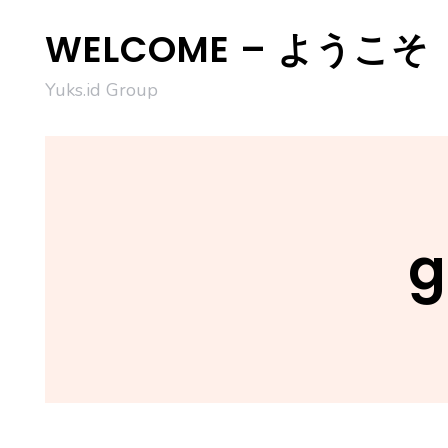
Skip
WELCOME – ようこそ
to
content
Yuks.id Group
g