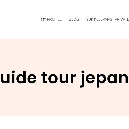
MY PROFILE
BLOG
YUK KE JEPANG (PRIVAT
uide tour jepa