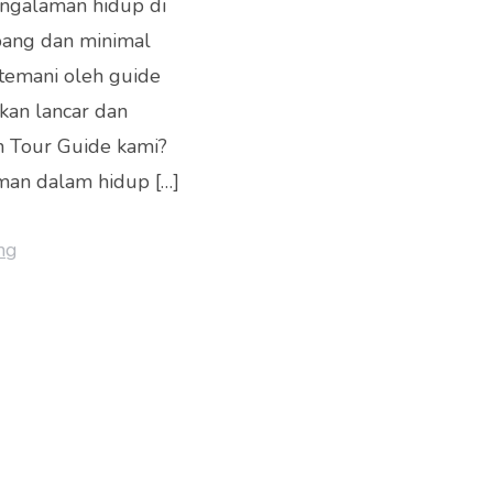
engalaman hidup di
pang dan minimal
itemani oleh guide
kan lancar dan
 Tour Guide kami?
man dalam hidup […]
ng