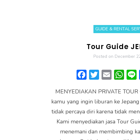
GUIDE & RENTAL SER
Tour Guide J
Posted on
December 22
F
T
E
W
ac
w
m
h
MENYEDIAKAN PRIVATE TOUR G
e
itt
ai
at
kamu yang ingin liburan ke Jepang
b
er
l
s
tidak percaya diri karena tidak me
o
A
Kami menyediakan jasa Tour Gui
ok
p
menemani dan membimbing kam
p