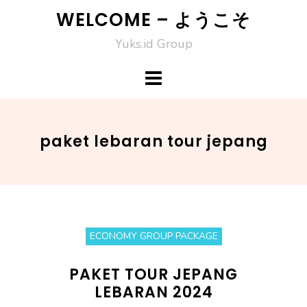
Skip
WELCOME – ようこそ
to
Yuks.id Group
content
paket lebaran tour jepang
ECONOMY GROUP PACKAGE
PAKET TOUR JEPANG
LEBARAN 2024