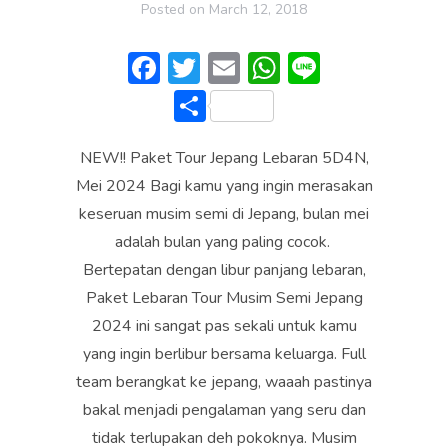
Posted on
March 12, 2018
F
T
E
W
Li
ac
w
m
h
n
S
e
itt
ai
at
e
h
b
er
l
s
NEW!! Paket Tour Jepang Lebaran 5D4N,
ar
o
A
Mei 2024 Bagi kamu yang ingin merasakan
e
keseruan musim semi di Jepang, bulan mei
ok
p
adalah bulan yang paling cocok.
p
Bertepatan dengan libur panjang lebaran,
Paket Lebaran Tour Musim Semi Jepang
2024 ini sangat pas sekali untuk kamu
yang ingin berlibur bersama keluarga. Full
team berangkat ke jepang, waaah pastinya
bakal menjadi pengalaman yang seru dan
tidak terlupakan deh pokoknya. Musim