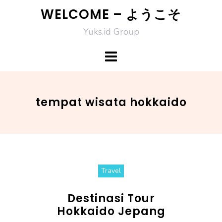
Skip
WELCOME – ようこそ
to
Yuks.id Group
content
tempat wisata hokkaido
Travel
Destinasi Tour
Hokkaido Jepang