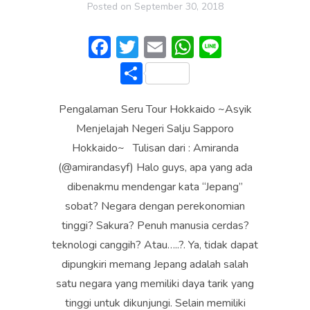
Posted on
September 30, 2018
F
T
E
W
Li
ac
w
m
h
n
S
e
itt
ai
at
e
h
b
er
l
s
Pengalaman Seru Tour Hokkaido ~Asyik
ar
o
A
Menjelajah Negeri Salju Sapporo
e
Hokkaido~ Tulisan dari : Amiranda
ok
p
(@amirandasyf) Halo guys, apa yang ada
p
dibenakmu mendengar kata “Jepang”
sobat? Negara dengan perekonomian
tinggi? Sakura? Penuh manusia cerdas?
teknologi canggih? Atau…..?. Ya, tidak dapat
dipungkiri memang Jepang adalah salah
satu negara yang memiliki daya tarik yang
tinggi untuk dikunjungi. Selain memiliki