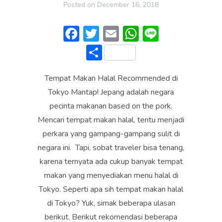
Posted on
December 16, 2018
F
T
E
W
Li
ac
w
m
h
n
S
e
itt
ai
at
e
h
b
er
l
s
Tempat Makan Halal Recommended di
ar
o
A
Tokyo Mantap! Jepang adalah negara
e
pecinta makanan based on the pork.
ok
p
Mencari tempat makan halal, tentu menjadi
p
perkara yang gampang-gampang sulit di
negara ini. Tapi, sobat traveler bisa tenang,
karena ternyata ada cukup banyak tempat
makan yang menyediakan menu halal di
Tokyo. Seperti apa sih tempat makan halal
di Tokyo? Yuk, simak beberapa ulasan
berikut. Berikut rekomendasi beberapa