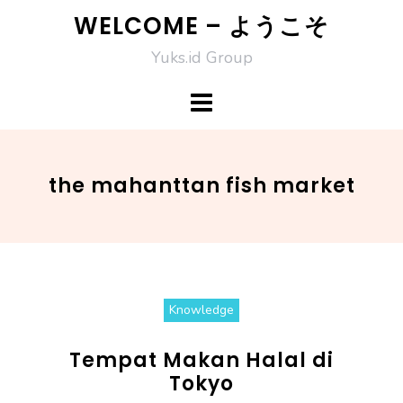
Skip
WELCOME – ようこそ
to
Yuks.id Group
content
the mahanttan fish market
Knowledge
Tempat Makan Halal di
Tokyo