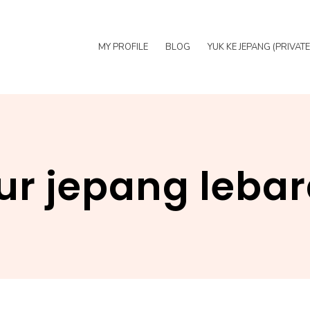
MY PROFILE
BLOG
YUK KE JEPANG (PRIVAT
ur jepang leba