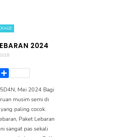
CKAGE
LEBARAN 2024
 2018
Li
S
n
h
 5D4N, Mei 2024 Bagi
e
ar
ruan musim semi di
e
 yang paling cocok.
ebaran, Paket Lebaran
i sangat pas sekali