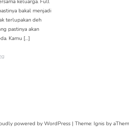
ersama keluarga. Full
astinya bakal menjadi
ak terlupakan deh
ng pastinya akan
da. Kamu […]
ng
oudly powered by WordPress
|
Theme:
Ignis
by aThem