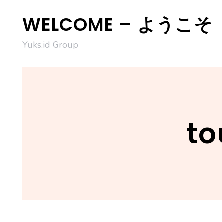
Skip
WELCOME – ようこそ
to
content
Yuks.id Group
to