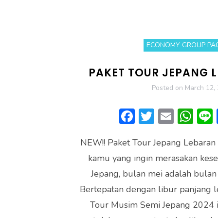
ECONOMY GROUP PA
PAKET TOUR JEPANG 
Posted on
March 12,
F
T
E
W
ac
w
m
h
NEW!! Paket Tour Jepang Lebaran
e
itt
ai
at
kamu yang ingin merasakan kese
b
er
l
s
Jepang, bulan mei adalah bulan
o
A
Bertepatan dengan libur panjang l
ok
p
Tour Musim Semi Jepang 2024 in
p