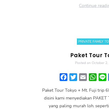
Continue readi
PRIVATE FAMILY T
Paket Tour T
Posted on
October 2,
F
T
E
W
ac
w
m
h
Paket Tour Tokyo + Mt. Fuji trip
e
itt
ai
at
disini kami menyediakan PAKE
b
er
l
s
yang paling murah loh. seperti
o
A