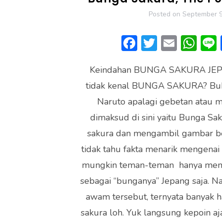
Posted on
September 9
F
T
E
W
ac
w
m
h
Keindahan BUNGA SAKURA JEPA
e
itt
ai
at
tidak kenal BUNGA SAKURA? Buk
b
er
l
s
Naruto apalagi gebetan atau m
o
A
dimaksud di sini yaitu Bunga Sa
ok
p
sakura dan mengambil gambar be
p
tidak tahu fakta menarik mengenai
mungkin teman-teman hanya meng
sebagai “bunganya” Jepang saja. N
awam tersebut, ternyata banyak 
sakura loh. Yuk langsung kepoin aj