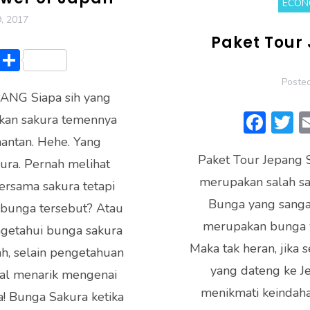
ECON
, 2017
Paket Tour
Li
S
n
h
Poste
NG Siapa sih yang
e
ar
F
an sakura temennya
e
ac
antan. Hehe. Yang
Paket Tour Jepang
e
it
kura. Pernah melihat
merupakan salah sal
b
e
rsama sakura tetapi
Bunga yang sangat
o
 bunga tersebut? Atau
merupakan bunga y
ok
etahui bunga sakura
Maka tak heran, jika 
ah, selain pengetahuan
yang dateng ke J
hal menarik mengenai
menikmati keindaha
a! Bunga Sakura ketika