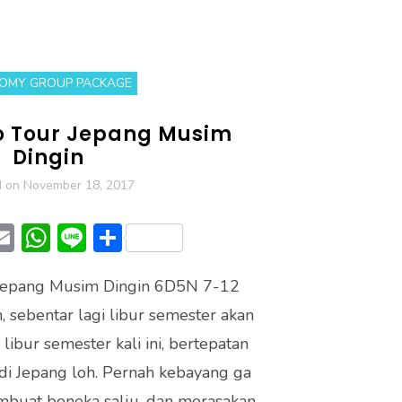
OMY GROUP PACKAGE
o Tour Jepang Musim
Dingin
d on
November 18, 2017
T
E
W
Li
S
w
m
h
n
h
Jepang Musim Dingin 6D5N 7-12
t
ai
at
e
ar
 sebentar lagi libur semester akan
r
l
s
e
 libur semester kali ini, bertepatan
A
di Jepang loh. Pernah kebayang ga
p
embuat boneka salju, dan merasakan