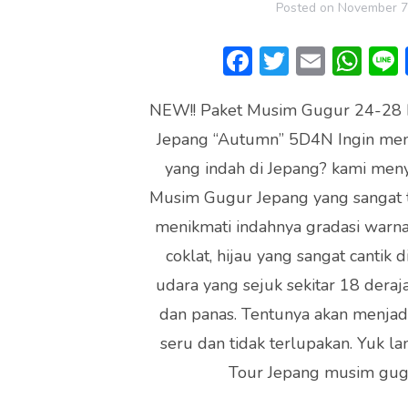
Posted on
November 7
F
T
E
W
ac
w
m
h
NEW!! Paket Musim Gugur 24-28
e
itt
ai
at
Jepang “Autumn” 5D4N Ingin me
b
er
l
s
yang indah di Jepang? kami men
o
A
Musim Gugur Jepang yang sangat t
ok
p
menikmati indahnya gradasi warna
p
coklat, hijau yang sangat cantik 
udara yang sejuk sekitar 18 derajat
dan panas. Tentunya akan menjad
seru dan tidak terlupakan. Yuk l
Tour Jepang musim gug