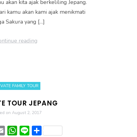
u akan kita ajak berkeliling Jepang.
ari kamu akan kami ajak menikmati
a Sakura yang […]
ontinue reading
IVATE FAMILY TOUR
TE TOUR JEPANG
ted on
August 2, 2017
T
E
W
Li
S