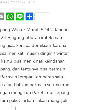
ed on
October 22, 2017
T
E
W
Li
S
w
m
h
n
h
pang Winter Murah 5D4N, Januari
t
ai
at
e
ar
024 Bingung liburan imlek mau
r
l
s
e
ng aja… kenapa demikian? karena
A
 bisa menikati musim dingin / winter
p
. Kamu bisa menikmati keindahan
p
epang, dan tentunya bisa bermain
. Bermain lempar-lemparan salju,
u atau bahkan bermain seluncuran
engan mengikuti Paket Tour Jepang
alam paket ini kami akan mengajak
[…]