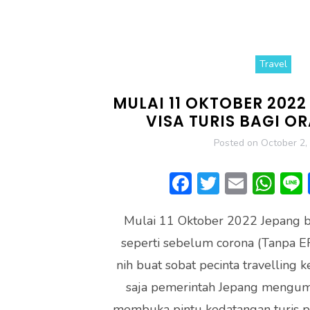
Travel
MULAI 11 OKTOBER 202
VISA TURIS BAGI O
Posted on
October 2,
F
T
E
W
ac
w
m
h
Mulai 11 Oktober 2022 Jepang be
e
itt
ai
at
seperti sebelum corona (Tanpa EF
b
er
l
s
nih buat sobat pecinta travelling 
o
A
saja pemerintah Jepang mengu
ok
p
membuka pintu kedatangan turis 