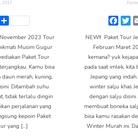
, 2017
Post
Li
S
F
n
h
ac
 November 2023 Tour
e
ar
NEW!! Paket Tour Je
e
it
nikmati Musim Gugur
e
Februari Maret 2
b
e
yediakan Paket Tour
kemana? yuk kejapa
o
erjangkau. Kamu bisa
pada saat imlek, kita
ok
 daun merah, kuning,
Jepang yang indah
disini. Ditambah suhu
winter salju khas J
, tidak terlalu dingin
dengan salju disini
ikan perjalanan yang
membuat boneka salj
angsung kepoin Paket
bisa kamu rasakan d
ur yang […]
Winter Murah ini. D