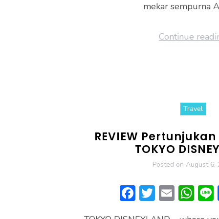
mekar sempurna A
Continue readi
Travel
REVIEW Pertunjukan
TOKYO DISNE
Posted on
August 6,
F
T
E
W
ac
w
m
h