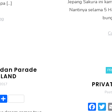
Jepang Sakura ini kam
pa […]
Nantinya selama 5 H
bung
ng
C
 dan Parade
PR
YLAND
PRIVA
 2017
Pos
Li
S
n
h
F