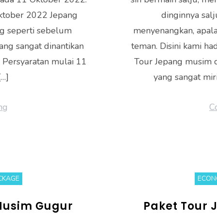
Oktober 2022 Jepang
dinginnya salj
ng seperti sebelum
menyenangkan, apala
ng sangat dinantikan
teman. Disini kami h
a. Persyaratan mulai 11
Tour Jepang musim d
…]
yang sangat mir
ng
C
CKAGE
ECON
Musim Gugur
Paket Tour 