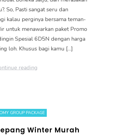
p
u?. So, Pasti sangat seru dan
gi kalau perginya bersama teman-
adir untuk menawarkan paket Promo
ingin Spesial 6D5N dengan harga
ing loh. Khusus bagi kamu […]
ontinue reading
OMY GROUP PACKAGE
Jepang Winter Murah