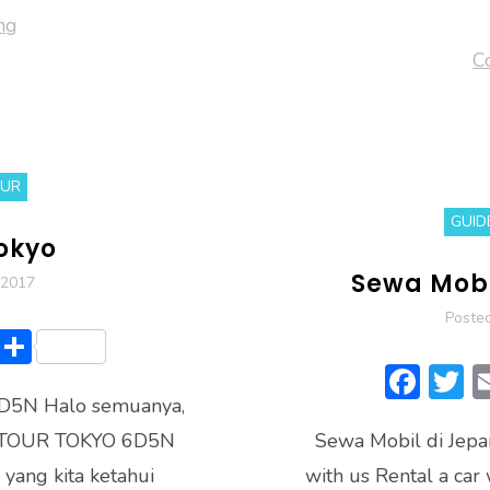
ng
C
OUR
GUID
okyo
Sewa Mobi
 2017
Poste
Li
S
n
h
F
 6D5N Halo semuanya,
e
ar
ac
T TOUR TOKYO 6D5N
e
Sewa Mobil di Jep
e
it
 yang kita ketahui
with us Rental a car
b
e