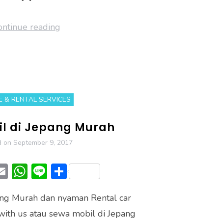
ontinue reading
E & RENTAL SERVICES
l di Jepang Murah
d on
September 9, 2017
T
E
W
Li
S
w
m
h
n
h
ang Murah dan nyaman Rental car
t
ai
at
e
ar
 with us atau sewa mobil di Jepang
r
l
s
e