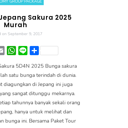
OMY GROUP PACKAGE
 Jepang Sakura 2025
Murah
d on
September 9, 2017
T
E
W
Li
S
w
m
h
n
h
 Sakura 5D4N 2025 Bunga sakura
t
ai
at
e
ar
ah satu bunga terindah di dunia.
r
l
s
e
 diagungkan di Jepang ini juga
A
ang sangat ditunggu mekarnya.
p
setiap tahunnya banyak sekali orang
p
epang, hanya untuk melihat dan
n bunga ini. Bersama Paket Tour