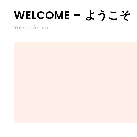
Skip
WELCOME – ようこそ
to
content
Yuks.id Group