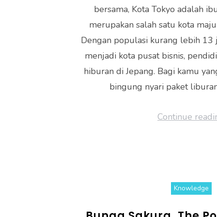
bersama, Kota Tokyo adalah ib
ok
p
merupakan salah satu kota maju 
p
Dengan populasi kurang lebih 13 j
menjadi kota pusat bisnis, pendidi
hiburan di Jepang. Bagi kamu ya
bingung nyari paket liburan
Continue readi
Knowledge
Bunga Sakura, The P