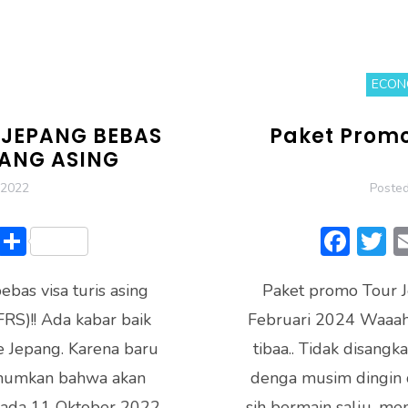
ECON
2 JEPANG BEBAS
Paket Prom
RANG ASING
 2022
Poste
Li
S
F
n
h
ac
bas visa turis asing
e
ar
Paket promo Tour 
e
it
RS)!! Ada kabar baik
e
Februari 2024 Waaah,
b
e
ke Jepang. Karena baru
tibaa.. Tidak disangka
o
mumkan bahwa akan
denga musim dingin 
ok
pada 11 Oktober 2022.
sih bermain salju, m