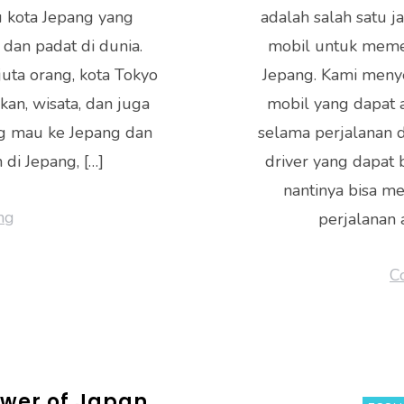
u kota Jepang yang
adalah salah satu j
o
dan padat di dunia.
mobil untuk meme
ok
uta orang, kota Tokyo
Jepang. Kami meny
kan, wisata, dan juga
mobil yang dapat 
ng mau ke Jepang dan
selama perjalanan 
 di Jepang, […]
driver yang dapat 
nantinya bisa m
ng
perjalanan 
C
ower of Japan