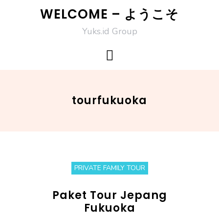
Skip
WELCOME – ようこそ
to
Yuks.id Group
content
tourfukuoka
PRIVATE FAMILY TOUR
Paket Tour Jepang
Fukuoka