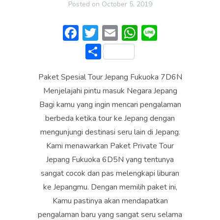
Posted on
October 5, 2019
F
T
E
W
Li
ac
w
m
h
n
S
e
itt
ai
at
e
h
b
er
l
s
Paket Spesial Tour Jepang Fukuoka 7D6N
ar
o
A
Menjelajahi pintu masuk Negara Jepang
e
Bagi kamu yang ingin mencari pengalaman
ok
p
berbeda ketika tour ke Jepang dengan
p
mengunjungi destinasi seru lain di Jepang.
Kami menawarkan Paket Private Tour
Jepang Fukuoka 6D5N yang tentunya
sangat cocok dan pas melengkapi liburan
ke Jepangmu. Dengan memilih paket ini,
Kamu pastinya akan mendapatkan
pengalaman baru yang sangat seru selama