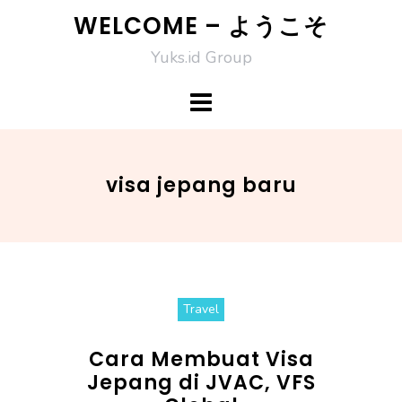
Skip
WELCOME – ようこそ
to
Yuks.id Group
content
visa jepang baru
Travel
Cara Membuat Visa
Jepang di JVAC, VFS