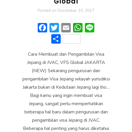
Global
Posted on
December 10, 2017
F
T
E
W
Li
ac
w
m
h
n
S
e
itt
ai
at
e
h
b
er
l
s
Cara Membuat dan Pengambilan Visa
ar
o
A
Jepang di JVAC, VFS Global JAKARTA
e
(NEW) Sekarang pengurusan dan
ok
p
pengambilan Visa Jepang wilayah yurisdiksi
p
Jakarta bukan di Kedutaan Jepang lagi lho…
Bagi kamu yang ingin membuat visa
Jepang, sangat perlu memperhatikan
beberapa hal baru dalam pengurusan dan
pengambilan visa Jepang di JVAC.
Beberapa hal penting yang harus diketahui