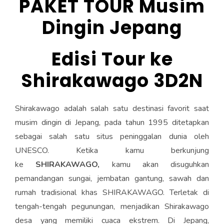
PAKET TOUR Musim
e
itt
ai
at
e
ar
b
er
l
s
e
Dingin Jepang
o
A
ok
p
Edisi Tour ke
p
Shirakawago 3D2N
Shirakawago adalah salah satu destinasi favorit saat
musim dingin di Jepang, pada tahun 1995 ditetapkan
sebagai salah satu situs peninggalan dunia oleh
UNESCO. Ketika kamu berkunjung
ke
SHIRAKAWAGO,
kamu akan disuguhkan
pemandangan sungai, jembatan gantung, sawah dan
rumah tradisional khas SHIRAKAWAGO. Terletak di
tengah-tengah pegunungan, menjadikan Shirakawago
desa yang memiliki cuaca ekstrem. Di Jepang,