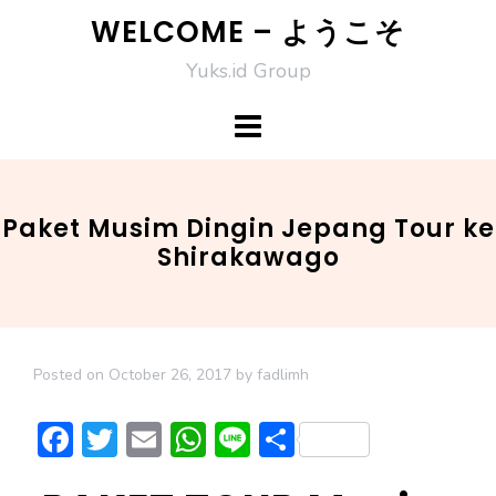
Skip
WELCOME – ようこそ
to
Yuks.id Group
content
Paket Musim Dingin Jepang Tour ke
Shirakawago
Posted on
October 26, 2017
by
fadlimh
F
T
E
W
Li
S
ac
w
m
h
n
h